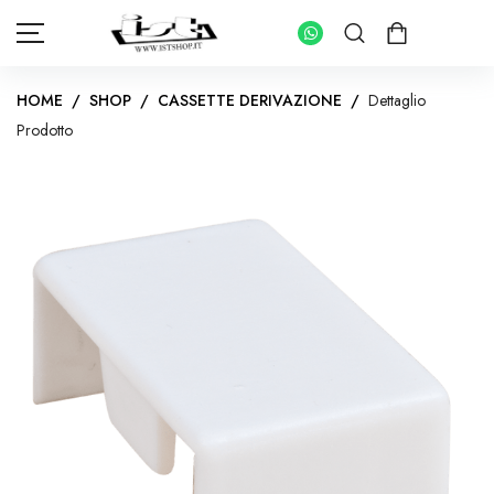
HOME
/
SHOP
/
CASSETTE DERIVAZIONE
/
Dettaglio
Prodotto
HOME
SHOP
PANNELLI FOTOVOLTAICI
KIT INVERTER CON ACCUMULO
IMPIANTI FOTOVOLTAICI PER ABITAZIONI
INVERTER IMPIANTI CONNESSI IN RETE
KIT FOTOVOLTAICI PER IMPIANTI AD ISOLA
INVERTER IMPIANTI AD ISOLA
BATTERIE DI ACCUMULO