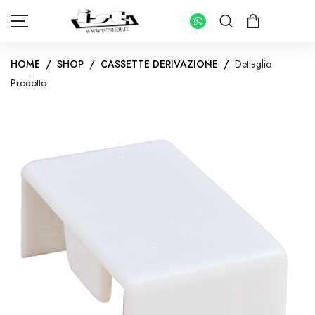
HOME
/
SHOP
/
CASSETTE DERIVAZIONE
/
Dettaglio
Prodotto
HOME
SHOP
PANNELLI FOTOVOLTAICI
KIT INVERTER CON ACCUMULO
IMPIANTI FOTOVOLTAICI PER ABITAZIONI
INVERTER IMPIANTI CONNESSI IN RETE
KIT FOTOVOLTAICI PER IMPIANTI AD ISOLA
INVERTER IMPIANTI AD ISOLA
BATTERIE DI ACCUMULO