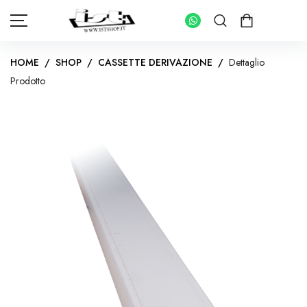
HOME
/
SHOP
/
CASSETTE DERIVAZIONE
/
Dettaglio
Prodotto
HOME
SHOP
PANNELLI FOTOVOLTAICI
KIT INVERTER CON ACCUMULO
IMPIANTI FOTOVOLTAICI PER ABITAZIONI
INVERTER IMPIANTI CONNESSI IN RETE
KIT FOTOVOLTAICI PER IMPIANTI AD ISOLA
INVERTER IMPIANTI AD ISOLA
BATTERIE DI ACCUMULO