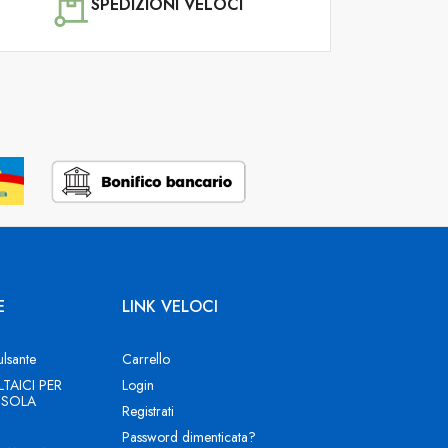
SPEDIZIONI VELOCI
E
LINK VELOCI
ulsante
Carrello
TAICI PER
Login
 ISOLA
Registrati
Password dimenticata?