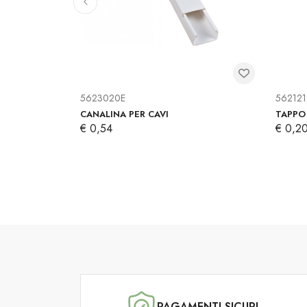
5623020E
56212
CANALINE
CANALINA PER CAVI
TAPPO 
€ 0,54
€ 0,2
PAGAMENTI SICURI