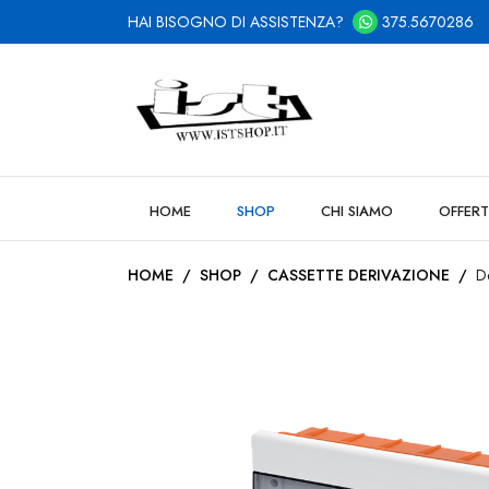
HAI BISOGNO DI ASSISTENZA?
375.5670286
HOME
SHOP
CHI SIAMO
OFFERT
HOME
/
SHOP
/
CASSETTE DERIVAZIONE
/
De