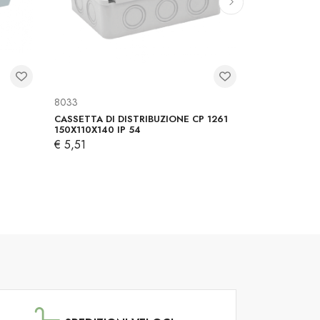
8033
562100606
CASSETTA DI DISTRIBUZIONE CP 1261
TAPPO DI CH
150X110X140 IP 54
€ 0,55
€ 5,51