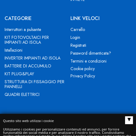
CATEGORIE
LINK VELOCI
Interruttori a pulsante
Carrello
KIT FOTOVOLTAICI PER
Login
IMPIANTI AD ISOLA
Registrati
Istallazioni
Password dimenticata?
INVERTER IMPIANTI AD ISOLA
Termini e condizioni
BATTERIE DI ACCUMULO
Cookie policy
KIT PLUG&PLAY
Privacy Policy
STRUTTURA DI FISSAGGIO PER
PANNELLI
QUADRI ELETTRICI
▴
Questo sito web utilizza i cookie
NEW EVOLUTION IST SRL - Indirizzo Sede legale: BUCCIANO (BN)
Utilizziamo i cookies per personalizzare contenuti ed annunci, per fornire
funzionalità dei social media e per analizzare il nostro traffico. Condividiamo
VIA ROMA 53 CAP 82010 - Domicilio digitale/PEC
inoltre informazioni sul modo in cui utilizza il nostro sito con i nostri partner che