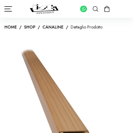
HOME
/
SHOP
/
CANALINE
/
Dettaglio Prodotto
HOME
SHOP
PANNELLI FOTOVOLTAICI
KIT INVERTER CON ACCUMULO
IMPIANTI FOTOVOLTAICI PER ABITAZIONI
INVERTER IMPIANTI CONNESSI IN RETE
KIT FOTOVOLTAICI PER IMPIANTI AD ISOLA
INVERTER IMPIANTI AD ISOLA
BATTERIE DI ACCUMULO