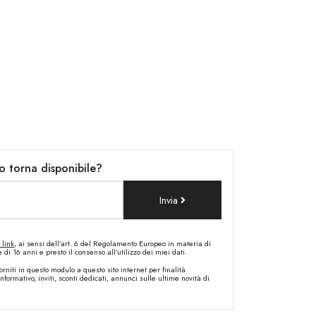
o torna disponibile?
Invia
 link
, ai sensi dell’art. 6 del Regolamento Europeo in materia di
i 16 anni e presto il consenso all’utilizzo dei miei dati.
orniti in questo modulo a questo sito internet per finalità
ormativo, inviti, sconti dedicati, annunci sulle ultime novità di